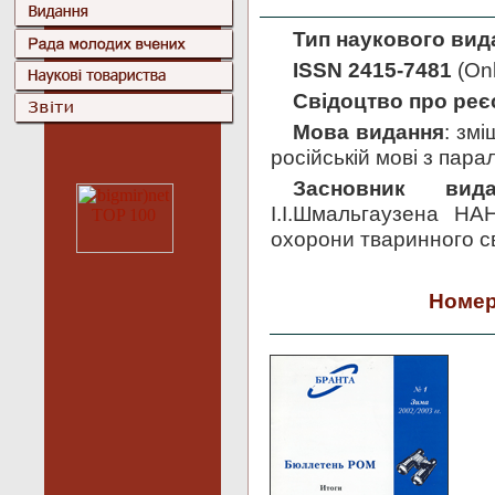
Тип наукового вид
ISSN 2415-7481
(Onl
Свідоцтво про реє
Мова видання
: зм
російській мові з пар
Засновник вида
І.І.Шмальгаузена НАН
охорони тваринного св
Номер