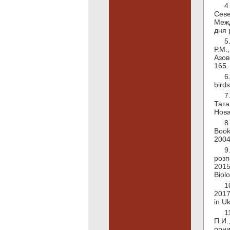
4
Севе
Межд
дня 
5
Р.М.
Азов
165.
6
bird
7
Тата
Нова
8
Book
2004
9
розп
2015
Biol
1
2017
in U
1
П.И.
орни