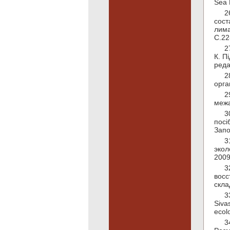
Sea 
2
сост
лима
С.22
2
К. П
реда
2
орга
2
межа
3
посі
Запо
3
экол
2009
3
восс
скла
3
Siva
ecol
3