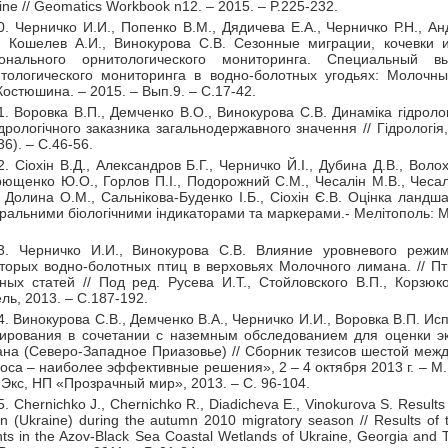
ine // Geomatics Workbook n12. – 2015. – P.225-232.
0. Черничко И.И., Попенко В.М., Дядичева Е.А., Черничко Р.Н., А
, Кошелев А.И., Винокурова С.В. Сезонные миграции, кочевки 
ионального орнитологического мониторинга. Специальный вы
тологического мониторинга в водно-болотных угодьях: Молочны
Костюшина. – 2015. – Вып.9. – С.17-42.
1. Воровка В.П., Демченко В.О., Винокурова С.В. Динаміка гідрол
ідрологічного заказника загальнодержавного значення // Гідрологія, 
36). – С.46-56.
2. Сіохін В.Д., Александров Б.Г., Черничко Й.І., Дубина Д.В., Вол
ющенко Ю.О., Горлов П.І., Подорожний С.М., Чесалін М.В., Чесалі
, Долина О.М., Сальнікова-Буденко І.Б., Сіохін Є.В. Оцінка ландша
гральними біологічними індикаторами та маркерами.- Мелітополь: 
3. Черничко И.И., Винокурова С.В. Влияние уровневого режи
торых водно-болотных птиц в верховьях Молочного лимана. // 
ных статей // Под ред. Русева И.Т., Стойловского В.П., Корзюк
ль, 2013. – С.187-192.
4. Винокурова С.В., Демченко В.А., Черничко И.И., Воровка В.П. 
ирования в сочетании с наземным обследованием для оценки эк
на (Северо-Западное Приазовье) // Сборник тезисов шестой ме
оса – наиболее эффективные решения», 2 – 4 октября 2013 г. – М
Экс, НП «Прозрачный мир», 2013. – С. 96-104.
5. Chernichko J., Chernichko R., Diadicheva E., Vinokurova S. Results 
n (Ukraine) during the autumn 2010 migratory season // Results of
ts in the Azov-Black Sea Coastal Wetlands of Ukraine, Georgia and T