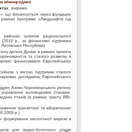
ма міжнародних
ктах
, зокрема:
аю», що фінансується через фундацію
в рамках програми «Ландшафти під
х районах шляхом раціонального
 (2016 р., за фінансової підтримки
 Литовської Республіки)
егіону дельта Дунаю в рамках проекту
різноманіття та сталого розвитку в
проект фінансувався Європейською
сейном з метою підтримки сталого
наукових досліджень Європейського
гіддях Азово-Чорноморського регіону
і управління коловодними птахами,
одних птахів (в рамках гранту BBI-
ереження транзитних та аборигенних
8-2009 р.)
и формування екологічної мережі в
сів для водно-болотного угіддя