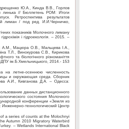
ндрющенко Ю.А., Кинда В.В., Горлов
и линька // Бюллетень РОМ: Итоги
пуск. Ретроспектива результатов
й лиман / под ред. И.И.Черничко,
огічних показників Молочного лиману
гідрохімія і гідроекологія. – 2015. –
ох А.М., Мацюра О.В., Мальцева І.А.,
на Т.Л., Винокурова С.В., Кирикова
фтного та біологічного різноманіття
МДПУ ім.Б.Хмельницького, 2014.- 153
ма на летне-осеннюю численность
Птицы и окружающая среда. Сборник
ова А.И., Кивганова Д.А. – Одесса:
Использование данных дистанционного
ологического состояния Молочного
ждународной конференции «Земля из
.: Инженерно-технологический Центр
of a series of counts at the Molochnyi
 the Autumn 2010 Migratory Waterbird
urkey. – Wetlands International Black