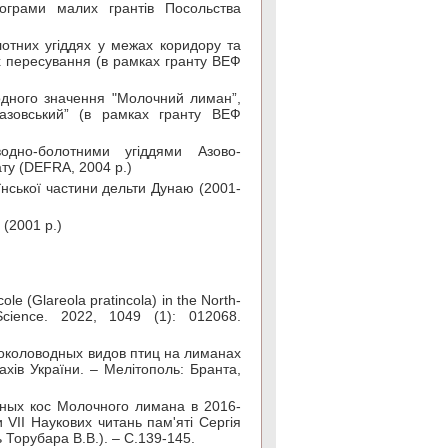
ограми малих грантів Посольства
лотних угіддях у межах коридору та
х пересування (в рамках гранту ВЕФ
одного значення "Молочний лиман”,
азовський” (в рамках гранту ВЕФ
дно-болотними угіддями Азово-
ату (DEFRA, 2004 р.)
їнської частини дельти Дунаю (2001-
(2001 р.)
ole (Glareola pratincola) in the North-
Science. 2022, 1049 (1): 012068.
 околоводных видов птиц на лиманах
хів України. – Мелітополь: Бранта,
жных кос Молочного лимана в 2016-
 VII Наукових читань пам'ятi Сергiя
 Торубара В.В.). – С.139-145.