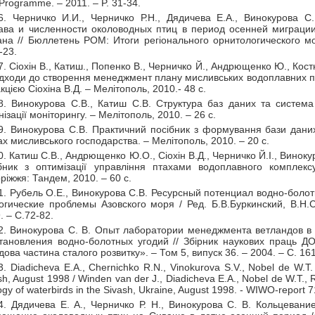
Programme. – 2011. – P. 31-34.
6. Черничко И.И., Черничко Р.Н., Дядичева Е.А., Винокурова 
ава и численности околоводных птиц в период осенней миграци
на // Бюллетень РОМ: Итоги регіонального орнитологического м
-23.
7. Сіохін В., Катиш., Попенко В., Черничко Й., Андрющенко Ю., Кос
ідходи до створення менеджмент плану мисливських водоплавних птах
кцією Сіохіна В.Д. – Мелітополь, 2010.- 48 с.
8. Винокурова С.В., Катиш С.В. Структура баз даних та система
нізації моніторингу. – Мелітополь, 2010. – 26 с.
9. Винокурова С.В. Практичний посібник з формування бази даних
х мисливського господарства. – Мелітополь, 2010. – 20 с.
0. Катиш С.В., Андрющенко Ю.О., Сіохін В.Д., Черничко Й.І., Винок
бник з оптимізації управління птахами водоплавного комплекс
ріжжя: Тандем, 2010. – 60 с.
1. Рубель О.Е., Винокурова С.В. Ресурсный потенциал водно-болот
огические проблемы Азовского моря / Ред. Б.В.Буркинский, В.Н.
. – С.72-82.
2. Винокурова С. В. Опыт лаборатории менеджмента ветландов в 
тановления водно-болотных угодий // Збірник наукових праць 
дова частина сталого розвитку». – Том 5, випуск 36. – 2004. – С. 16
3. Diadicheva E.A., Chernichko R.N., Vinokurova S.V., Nobel de W.T.
sh, August 1998 / Winden van der J., Diadicheva E.A., Nobel de W.T.
ogy of waterbirds in the Sivash, Ukraine, August 1998. - WIWO-report 
4. Дядичева Е. А., Черничко Р. Н., Винокурова С. В. Кольцеван