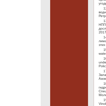
угод
1
водн
Ретр
1
НПП
досл
2017
1
лима
этих
1
wate
1
unde
Polic
1
Запа
Азов
1
гид
Спец
Моло
1
Vino