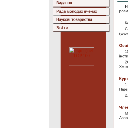
Н
розм
К
С
(www
Осві
1
інсти
2
Хмел
Кур
1
Ніде
2
Чле
М
Азов