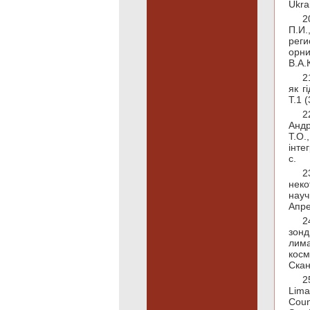
Ukra
2
П.И.
рег
орни
В.А.
2
як г
Т.1 (
2
Андр
Т.О.
інте
с.
2
неко
науч
Апре
2
зонд
лима
косм
Скан
2
Lima
Coun