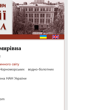
мирівна
к
инного світу
-Чорноморських водно-болотних
узена НАН України
com