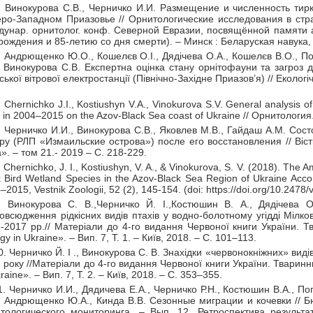
. Винокурова С.В., Черничко И.И. Размещение и численность тирку
ро-Западном Приазовье // Орнитологические исследования в стр
унар. орнитолог. конф. Северной Евразии, посвящённой памяти а
рождения и 85-летию со дня смерти). – Минск : Беларуская навука, 
. Андрющенко Ю.О., Кошелєв О.І., Дядічева О.А., Кошелєв В.О., По
, Винокурова С.В. Експертна оцінка стану орнітофауни та загроз д
ської вітрової електростанції (Північно-Західне Приазов’я) // Екологі
. Chernichko J.I., Kostiushyn V.A., Vinokurova S.V. General analysis of
s in 2004–2015 on the Azov-Black Sea coast of Ukraine // Орнитология.
. Черничко И.И., Винокурова С.В., Яковлев М.В., Гайдаш А.М. С
ру (РЛП «Измаильские острова») после его восстановления // Віст
». – том 21.- 2019 – C. 218-229.
. Chernichko, J. I., Kostiushyn, V. A., & Vinokurova, S. V. (2018). The 
 Bird Wetland Species in the Azov-Black Sea Region of Ukraine Accor
–2015, Vestnik Zoologii, 52 (2), 145-154. (doi: https://doi.org/10.247
. Винокурова С. В.,Черничко Й. І.,Костюшин В. А., Дядічева О
овсюдження рідкісних видів птахів у водно-болотному угідді Мілк
-2017 рр.// Матеріали до 4-го видання Червоної книги України. Тв
ogy in Ukraine». – Вип. 7, Т. 1. – Київ, 2018. – С. 101–113.
0. Черничко Й. І ., Винокурова С. В. Знахідки «червонокніжних» видів
 року //Матеріали до 4-го видання Червоної книги України. Тваринний
kraine». – Вип. 7, Т. 2. – Київ, 2018. – С. 353–355.
1. Черничко И.И., Дядичева Е.А., Черничко Р.Н., Костюшин В.А., По
, Андрющенко Ю.А., Кинда В.В. Сезонные миграции и кочевки // 
тологического мониторинга. – Вып. 12. Ретроспектива результ