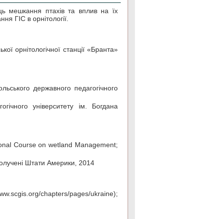
ць мешкання птахів та вплив на їх
ня ГІС в орнітології.
кої орнітологічної станції «Бранта»
польського державного педагогічного
гічного університету ім. Богдана
ional Course on wetland Management;
Сполучені Штати Америки, 2014
scgis.org/chapters/pages/ukraine);