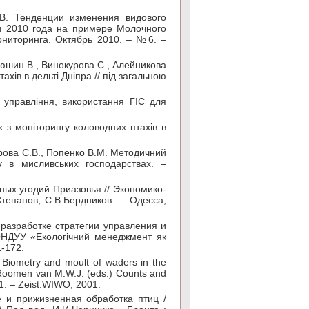
С.В. Тенденции изменения видового
и 2010 года на примере Молочного
ониторинга. Октябрь 2010. – №6. –
тюшин В., Винокурова C., Алейникова
ів в дельті Дніпра // під загальною
 управління, використання ГІС для
 з моніторингу коловодних птахів в
урова С.В., Попенко В.М. Методичний
у в мисливських господарствах. –
ных угодий Приазовья // Экономико-
Степанов, С.В.Бердников. – Одесса,
разработке стратегии управления и
ДОНДУУ «Екологічний менеджмент як
1-172.
 Biometry and moult of waders in the
, Roomen van M.W.J. (eds.) Counts and
71. – Zeist:WIWO, 2001.
ие и прижизненная обработка птиц /