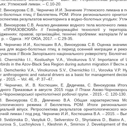
ьях: Утлюкский лиман. – С.10-20.
2. Винокурова С.В., Черничко И.И. Значение Утлюкского лимана в
о-болотных птиц // Бюллетень РОМ: Итоги регионального орнитол
оспектива результатов мониторинга в водно-болотных угодьях: Утлю
3. Винокурова С.В. Анализ динамики водного тела молочного лим
 «ПРИАЗОВСКИЙ» // Геоінформаційні технології у територіа
ідженнях: правові, організаційні, технічні проблеми: матеріали ІV м
 р. – Одеса : НУ ОЮА, 2017. – С.29-35.
4. Черничко И.И., Костюшин В.А., Винокурова С.В. Оценка значим
на для водно-болотных птиц в период осенней миграции и рек
 участков // Віснік Запорізького національного універсітету. Біолоігчн
5. Chernichko I.I., Kostiushyn V.A., Vinokurova S.V. Importance of U
rbirds in the Azov-Black Sea Region during autumn migration // Вестн.
6. Demchenko V.A., Vinokurova S.V., Chernichko I.I., Vorovka V.P. H
r anthropogenic and natural drivers as a basic for management decis
y. - 2015. – Vol. 46, -P. 37–47.
7. Черничко, И.. В. Костюшин, Е. Дядичева, С. Винокурова Ито
дного Приазовья в августе 2015 года // Птахи Азово-Чорноморсь
о-Чорономорської орнітологічної робочої групи. - 2015.- С. 120-130.
8. Винокурова С.В., Демченко В.А. Общая характеристика М
рологического режима // Бюллетень РОМ: Итоги регионального
иальній віпуск. Ретроспектива результатов орнитологического мон
чній лиман / под ред. Черничко И.И., Костюшина В.А. – 2015. – Вып.
9. Svidzinska D., Vasyliuk O., Seliverstov O., Shyriaieva D., Biatov A.
kurova S., Luchnykova I., Kleshnin A., Smirnov J. Development of th