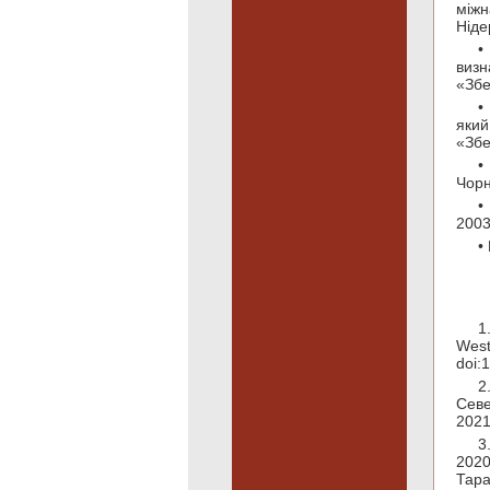
між
Ніде
•
визн
«Збе
•
яки
«Збе
•
Чорн
•
2003
•
1
West
doi:
2
Севе
2021
3
2020
Тара