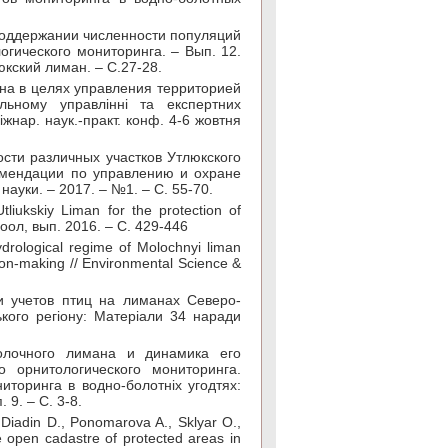
 поддержании численности популяций
огического мониторинга. – Вып. 12.
кский лиман. – С.27-28.
ана в целях управления территорией
льному управлінні та експертних
іжнар. наук.-практ. конф. 4-6 жовтня
ости различных участков Утлюкского
омендации по управлению и охране
і науки. – 2017. – №1. – С. 55-70.
tliukskiy Liman for the protection of
зоол, вып. 2016. – С. 429-446
ydrological regime of Molochnyi liman
ion-making // Environmental Science &
ги учетов птиц на лиманах Северо-
кого регіону: Матеріали 34 наради
олочного лимана и динамика его
 орнитологического мониторинга.
иторинга в водно-болотніх угодтях:
 9. – С. 3-8.
, Diadin D., Ponomarova A., Sklyar O.,
e open cadastre of protected areas in