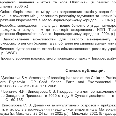
народного значення «Затока та коса Обіточна» (в рамках пр
рландів, 2006 р.)
 Оцінка біорізноманіття мігруючих водоплавних птахів у водно-бо
ачення важливих місць сезонного розподілу годування та шляхів ї
реження біорозмаїття в Азово-Чорноморському коридорі», 2004 р.)
 Розробка менеджмент плану для водно-болотного угіддя міжнар
й входить з вилученням до території створюваного НПП “При
реження біорозмаїття в Азово-Чорноморському коридорі», 2004 р.)
 Вдосконалення можливостей для сталого менеджменту во
оморського регіону України та запобігання негативним змінам клім
 Бачення відтворення та екологічно сбалансованного розвитку укра
 р., WWF)
 Проект створення національного природного парку «Приазовський» 
Список публікацій:
. Vynokurova S.V. Assessing of breeding habitats of the Collared Pratinc
ern Pryazovia. IOP Conf. Series: Earth and Environmental 
10.1088/1755-1315/1049/1/012068
. Черничко И.И., Винокурова С.В. Гнездование и летнее население
ро-Западного Приазовья в 2020-м году // Сучасні дослідження пта
. – С.160-165.
. Винокурова С. В. Динамика аккумулятивных островов и прибре
 гг. и их роль в размещении гнездящихся видов птиц // Матерiали
щука (м. Миколаiв, 23-24 квiтня 2021 р.) - Миколаiв, 2021 (Видавець