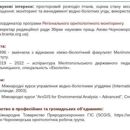
аукові інтереси:
просторовий розподіл птахів, оцінка стану міс
іщення; моніторинг та менеджмент водно-болотних угідь; використан
оординатор програми
Регіонального орнітологічного моніторингу
.
екретар редакційної ради Збірки наукових праць Азово-Чорноморсь
.branta.org.ua)
та:
996 - закінчила з відзнакою хіміко-біологічний факультет Меліто
туту.
019 – 2022 – аспірантура Мелітопольського державного педаго
ьницького, спеціальність «Екологія».
си:
. Міжнародні курси управління водно-болотними угіддями (Internat
рланди, 2003).
. Міжнародні курси “ArcGIS for Enviromental Analysis – Advanced”, 
нство в професійних та громадських об’єднаннях:
іжнародне Товариство Природоохоронних ГІС (SCGIS, https://www.
о-Чорноморська орнітологічна робоча група.