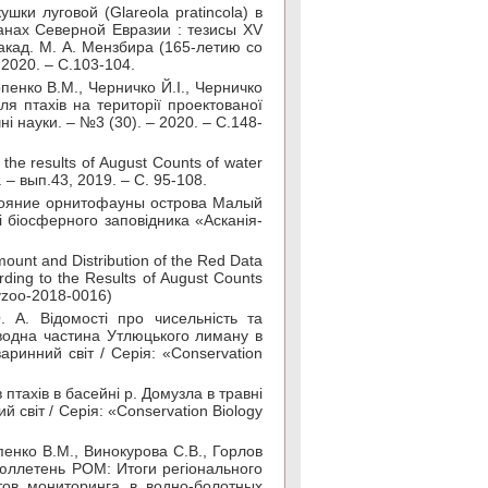
шки луговой (Glareola pratincola) в
анах Северной Евразии : тезисы XV
кад. М. А. Мензбира (165-летию со
2020. – С.103-104.
пенко В.М., Черничко Й.І., Черничко
ля птахів на території проектованої
чні науки. – №3 (30). – 2020. – С.148-
 the results of August Counts of water
 – вып.43, 2019. – C. 95-108.
остояние орнитофауны острова Малый
і біосферного заповідника «Асканія-
Amount and Distribution of the Red Data
ding to the Results of August Counts
8/vzoo-2018-0016)
. А. Відомості про чисельність та
оводна частина Утлюцького лиману в
аринний світ / Серія: «Conservation
 птахів в басейні р. Домузла в травні
 світ / Серія: «Conservation Biology
пенко В.М., Винокурова С.В., Горлов
Бюллетень РОМ: Итоги регіонального
атов мониторинга в водно-болотных