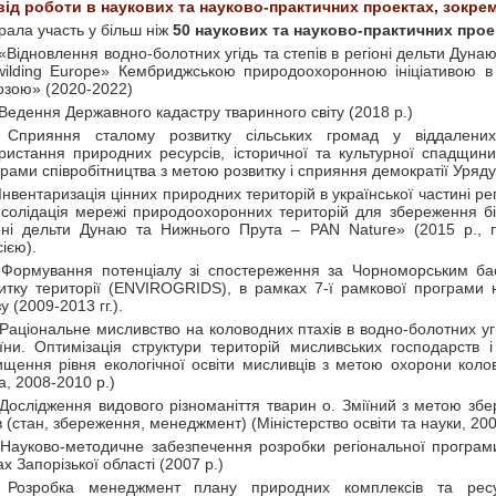
ід роботи в наукових та науково-практичних проектах, зокре
рала участь у більш ніж
50 наукових та науково-практичних прое
 «Відновлення водно-болотних угідь та степів в регіоні дельти Дун
ilding Europe» Кембриджською природоохоронною ініціативою 
озою» (2020-2022)
 Ведення Державного кадастру тваринного світу (2018 р.)
 Сприяння сталому розвитку сільських громад у віддалени
ристання природних ресурсів, історичної та культурної спадщини
рами співробітництва з метою розвитку і сприяння демократії Уряду
 Інвентаризація цінних природних територій в української частині р
солідація мережі природоохоронних територій для збереження біо
оні дельти Дунаю та Нижнього Прута – PAN Nature» (2015 р., 
сією).
 Формування потенціалу зі спостереження за Чорноморським ба
итку території (ENVIROGRIDS), в рамках 7-ї рамкової програми 
у (2009-2013 гг.).
 Раціональне мисливство на коловодних птахів в водно-болотних у
їни. Оптимізація структури територій мисливських господарств 
ищення рівня екологічної освіти мисливців з метою охорони колов
a, 2008-2010 р.)
 Дослідження видового різноманіття тварин о. Зміїний з метою зб
в (стан, збереження, менеджмент) (Міністерство освіти та науки, 200
 Науково-методичне забезпечення розробки регіональної програм
х Запорізької області (2007 р.)
 Розробка менеджмент плану природних комплексів та ресур