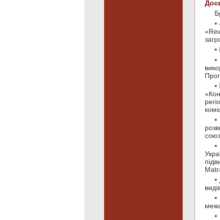
Досв
Б
•
«Rew
загр
•
•
вико
Прог
•
«Кон
регі
комі
•
розв
союз
•
Укра
підв
Matr
•
виді
•
межа
•