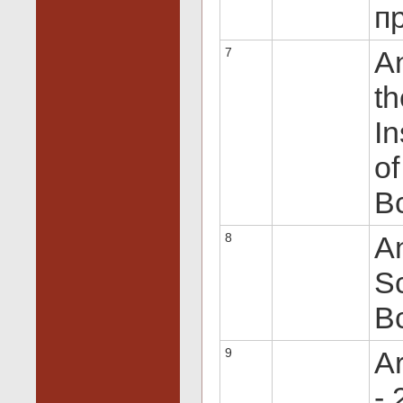
пр
7
An
t
In
of
Вс
8
An
S
Вс
9
A
- 