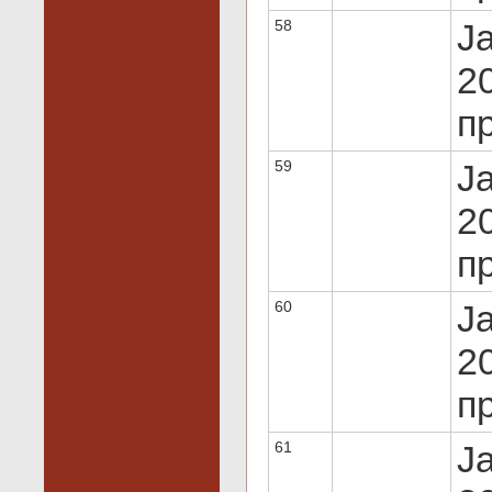
58
J
20
пр
59
J
20
пр
60
J
20
пр
61
J