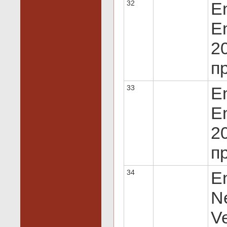
32
E
En
20
пр
33
E
En
20
пр
34
E
N
Ve