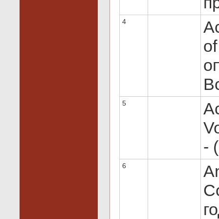
пр
4
Ac
o
оп
Вс
5
Ac
Vo
- 
6
An
C
го