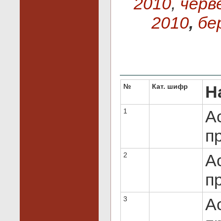
2010
,
черв
2010
,
бе
№
Кат. шифр
Н
1
Ac
пр
2
Ac
пр
3
Ac