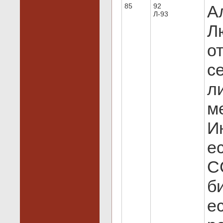
85
92
А
Л-93
Л
о
с
л
м
И
е
С
б
е