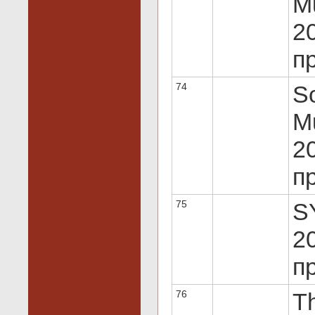
Mu
20
пр
74
So
Mu
20
пр
75
S
20
пр
76
Th