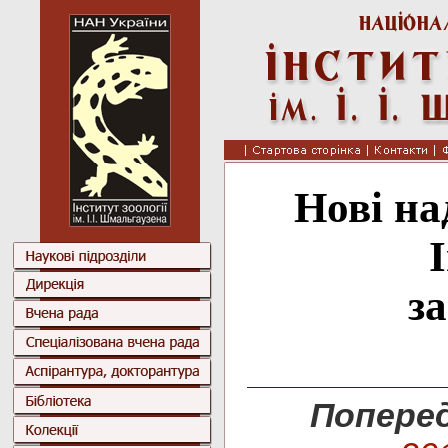
Нові на
з
Поперед