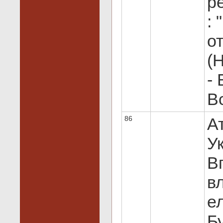
ре
:
от
(
- 
Вс
86
А
Ук
В
в
ел
Бу