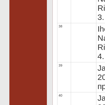
Ri
3.
38
Ih
N
Ri
4.
39
J
20
пр
40
J