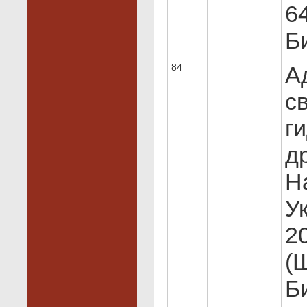
64
Би
84
А
с
ги
др
Н
Ук
20
(
Би