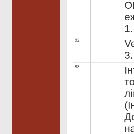
O
е
1.
82
Ve
3.
83
І
т
лі
(І
Д
на