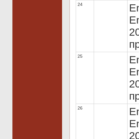
24
E
En
20
пр
25
E
En
20
пр
26
E
En
20