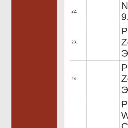
N
22.
9
P
Z
23.
Э
P
Z
24.
Э
P
W
C