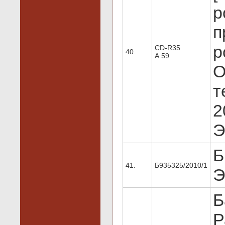
р
п
р
CD-R35
40.
А 59
О
т
2
Э
Б
41.
Б935325/2010/1
Э
Б
Р