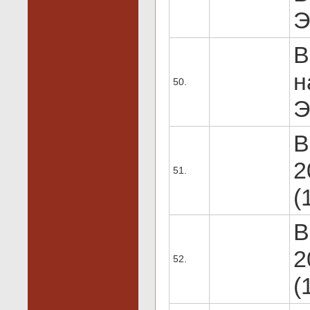
Э
В
н
50.
Э
В
2
51.
(
В
2
52.
(