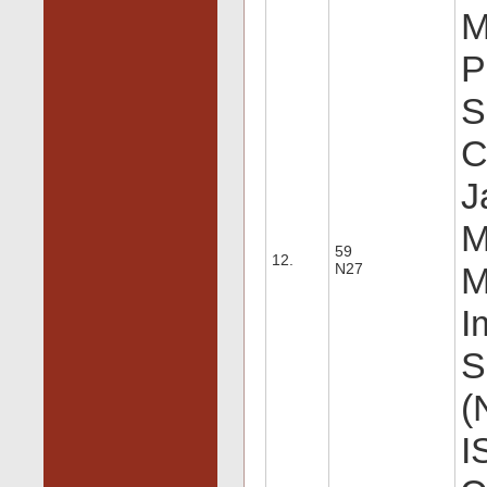
M
P
S
C
J
M
59
12.
N27
M
I
S
(
I