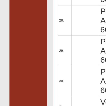
P
A
28.
6
P
A
29.
6
P
A
30.
6
V