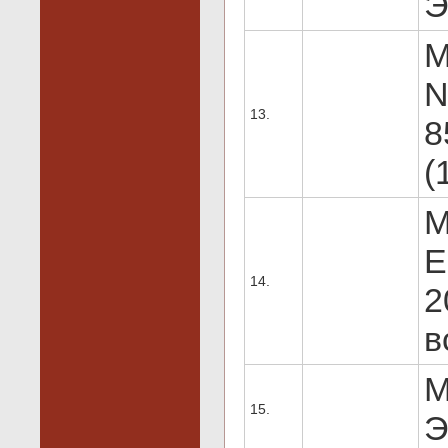
Э
M
N
13.
8
(
M
E
14.
2
в
M
15.
Э