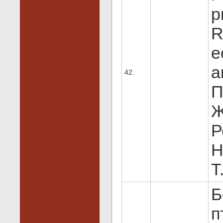
р
R
е
а
42.
П
Ж
Р
Н
Т
Б
п