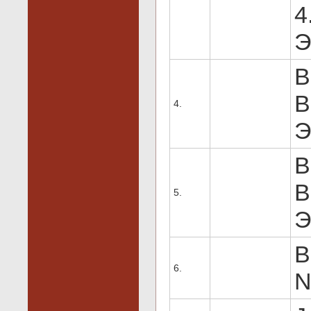
4
Э
B
В
4.
Э
B
В
5.
Э
B
6.
N