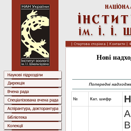
Нові надхо
Попередні надходж
Н
№
Кат. шифр
A
B