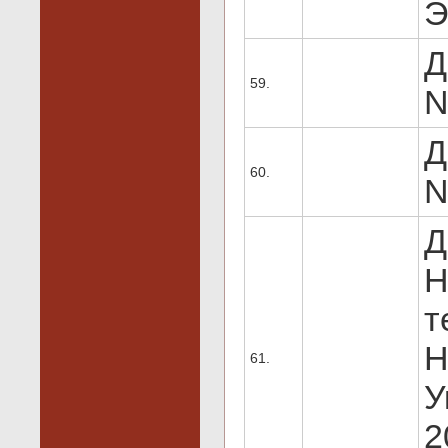
Э
Д
59.
N
Д
60.
N
Д
Н
т
Н
61.
У
2