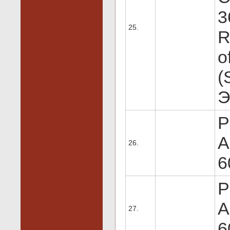
3
25.
R
o
(
Э
P
A
26.
6
P
A
27.
6