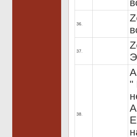
в
Z
36.
в
Z
37.
Э
А
"
н
А
38.
Е
н