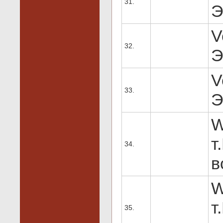
31.
Э
V
32.
Э
V
33.
Э
W
т
34.
в
W
т
35.