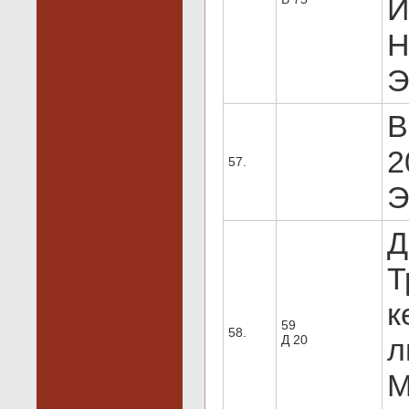
И
Н
Э
В
2
57.
Э
Д
Т
к
59
58.
Д 20
л
М