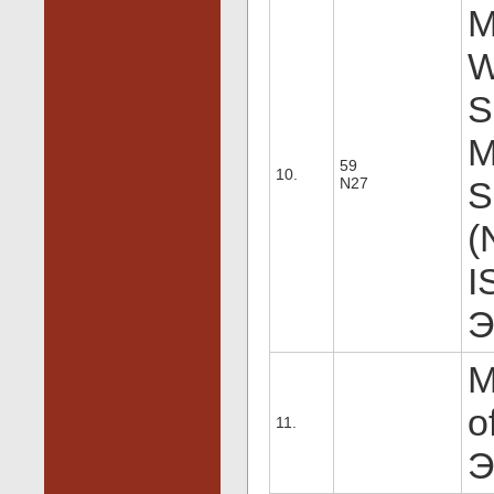
M
W
S
M
59
10.
N27
S
(
I
Э
M
o
11.
Э