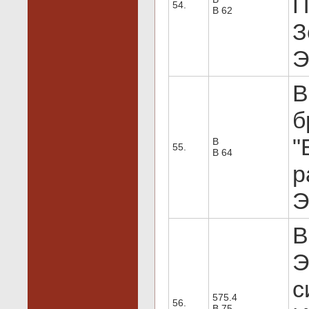
П
54.
В 62
З
Э
В
б
"
В
55.
В 64
р
Э
В
Э
с
575.4
56.
В 75