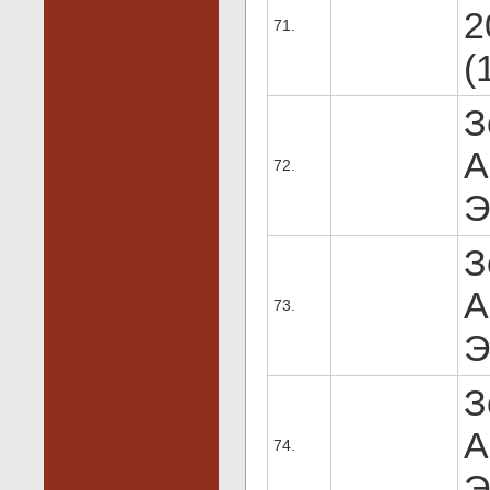
2
71.
(
З
А
72.
Э
З
А
73.
Э
З
А
74.
Э