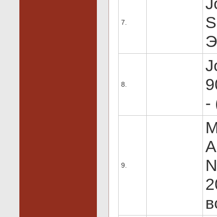
J
S
7.
Э
J
9
8.
-
M
A
N
9.
2
в