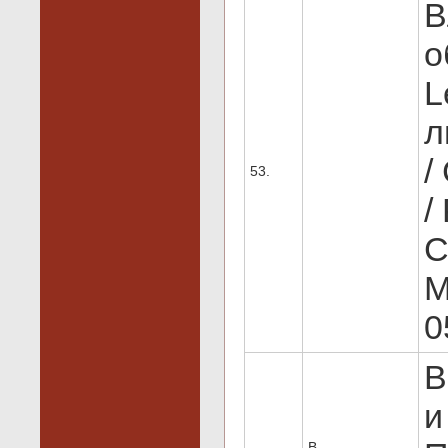
В
о
L
л
/
53.
/
С
М
0
В
и
В