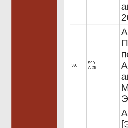
а
2
А
П
п
А
599
39.
А 28
а
М
Э
А
[