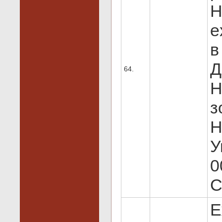
H
e
в
Д
64.
Н
з
Н
У
0
C
Е