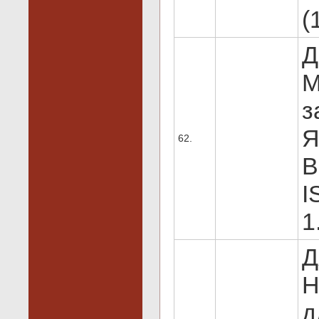
(
Д
М
з
Я
62.
В
I
1
Д
H
д