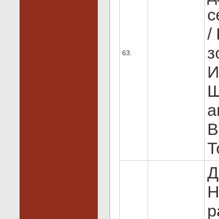
с
/
з
63.
И
Ш
а
В
Т
Д
Н
р