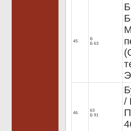
Б
Б
М
п
Б
45.
Б 63
(
т
Э
Б
/
П
63
46.
Б 91
4