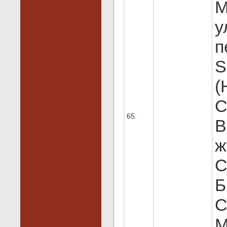
М
у
п
S
(
С
65.
В
ж
С
Б
С
М