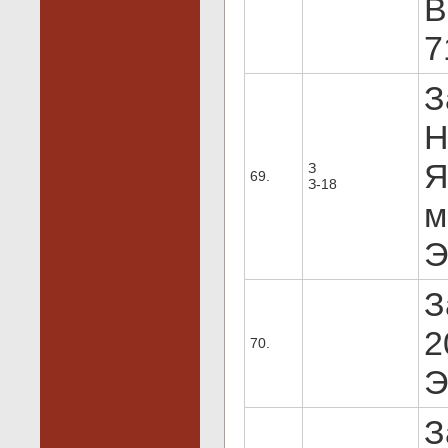
В
7
З
Н
Я
З
69.
З-18
м
Э
З
2
70.
Э
З