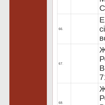
C
Е
с
66.
в
Ж
Р
67.
В
7
Ж
Р
68.