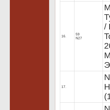
M
T
/
T
59
16.
N27
2
M
Э
N
H
17.
(
N