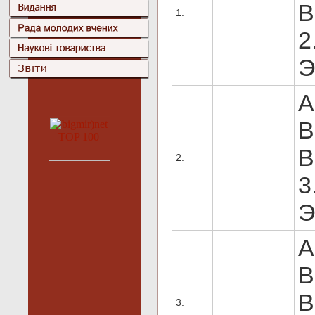
В
1.
2
Э
A
B
В
2.
3
Э
A
B
В
3.