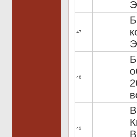
Э
Б
к
47.
Э
Б
о
48.
2
в
В
К
49.
В