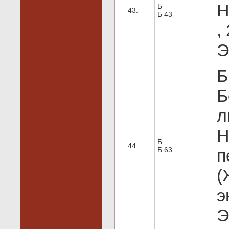
Н
Б
43.
Б 43
,
Э
Б
Б
л
Н
Б
44.
Б 63
п
(
э
Э