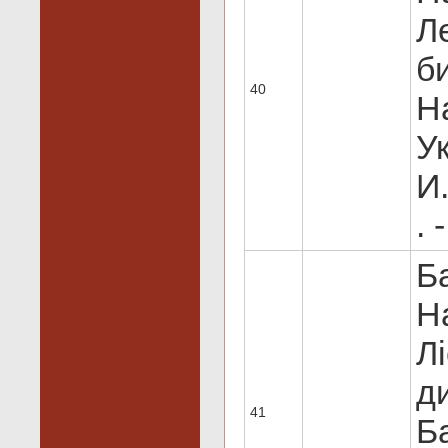
Ле
би
40
Н
У
И.
. 
Б
Н
Л
ди
41
Б