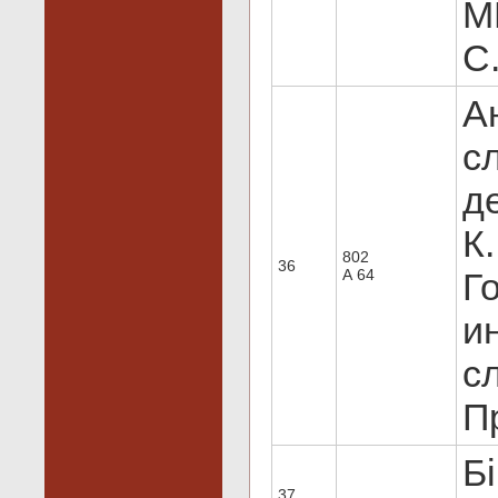
М
C
А
с
де
К
802
36
А 64
Г
и
сл
Пр
Бі
37