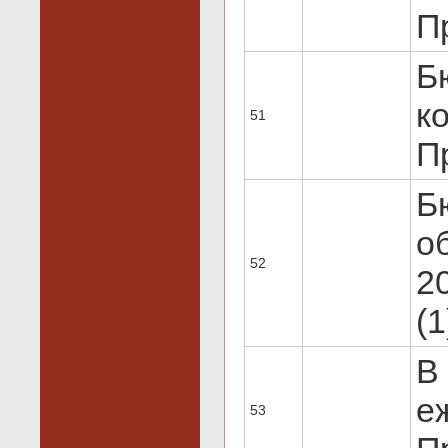
Пр
Б
ко
51
Пр
Б
о
52
20
(1
В
еж
53