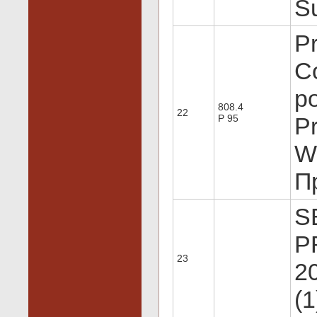
S
Pr
C
p
808.4
22
P 95
Pr
W
Пр
S
P
23
20
(1