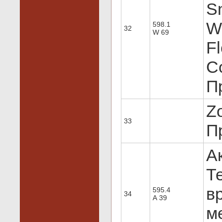
S
Wi
598.1
32
W 69
Fl
C
Пр
Zo
33
Пр
А
Т
в
595.4
34
А 39
ме