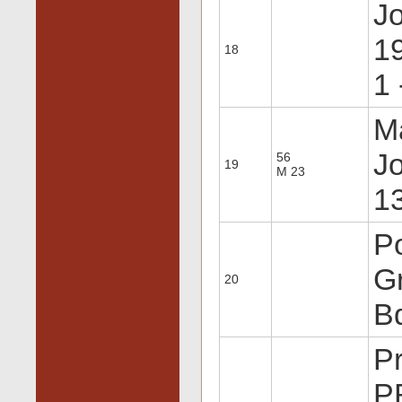
Jo
19
18
1 
Ma
Jo
56
19
M 23
13
P
Gr
20
Bd
P
P