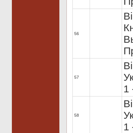
Пр
В
К
56
В
Пр
В
Ук
57
1 
В
Ук
58
1 