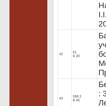
На
І.
20
Б
у
бо
61
42
Б 20
М
Пр
Б
: 
598.2
43
Б 45
Ле