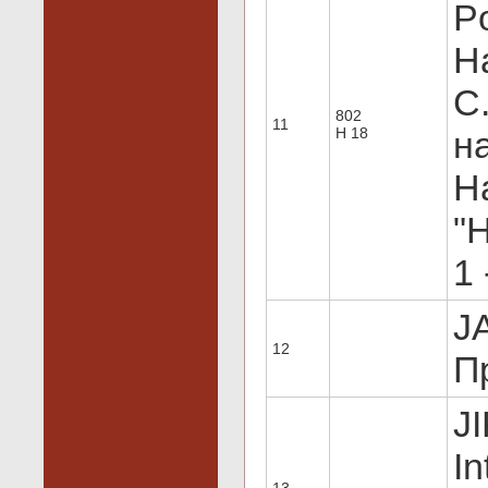
Po
Н
С
802
11
H 18
на
H
"Н
1 
JA
12
Пр
J
In