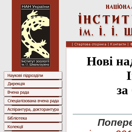
Нові на
за
Попер