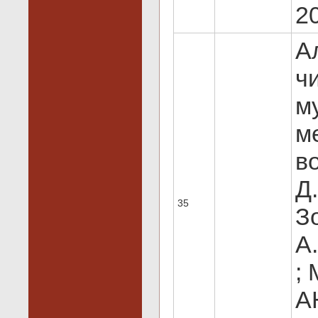
20
А
ч
му
м
в
Д.
35
З
А
;
АН