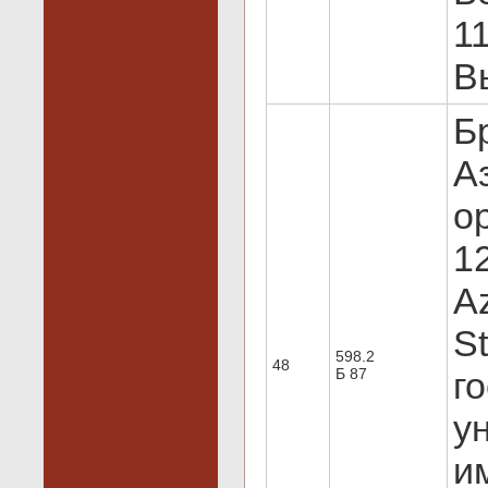
1
Вы
Б
А
о
12
Az
S
598.2
48
Б 87
г
у
и