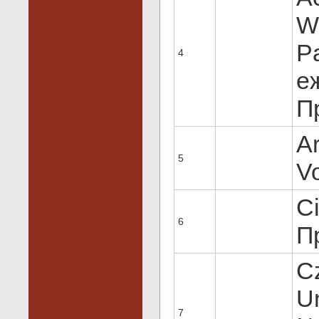
Wi
Pa
4
е
Пр
Ar
5
Vo
Ci
6
Пр
Cz
Un
7