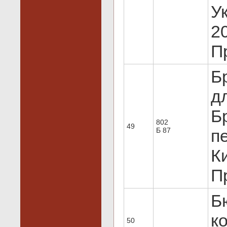
У
20
Пр
Б
дл
Б
802
49
Б 87
п
Ки
Пр
Б
ко
50