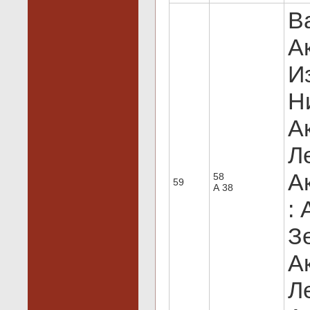
В
А
И
Н
А
Л
А
58
59
А 38
:
З
А
Л