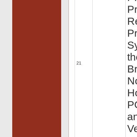
P
Re
Pr
Sy
t
21
Br
No
H
P
an
Ve