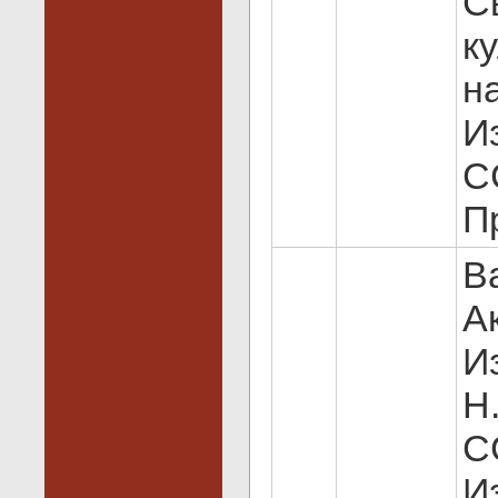
С
к
н
И
СС
Пр
В
А
И
Н
С
И