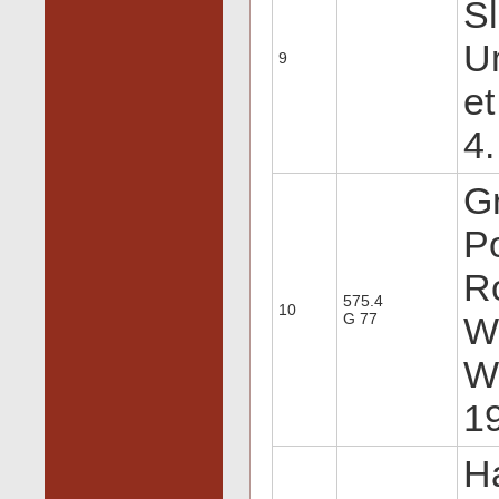
S
U
9
et
4.
G
P
Ro
575.4
10
G 77
Wy
W
19
H