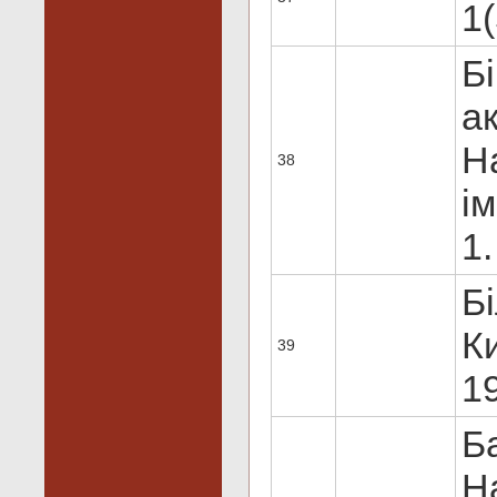
1(
Б
а
Н
38
ім
1.
Бі
Ки
39
19
Б
Н