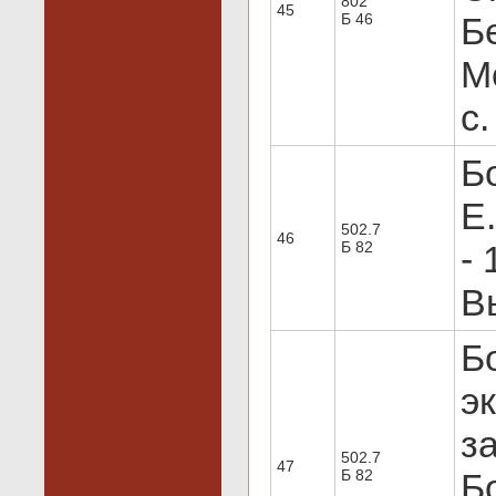
802
45
Б 46
Бе
Мо
с.
Б
Е
502.7
46
Б 82
- 
Вы
Б
э
з
502.7
47
Б 82
Бо