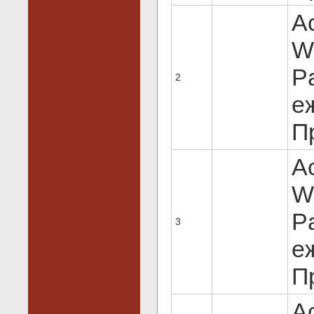
Ac
Wi
Pa
2
е
Пр
Ac
Wi
Pa
3
е
Пр
Ac