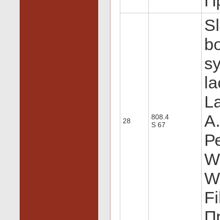
Пр
Sl
bo
s
la
La
A.
808.4
28
S 67
Р
W
W
Fi
Пр