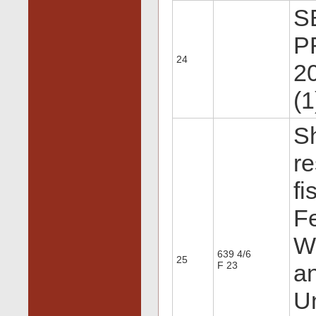
S
P
24
20
(1
Sh
re
f
Fe
We
639 4/6
25
F 23
an
Un