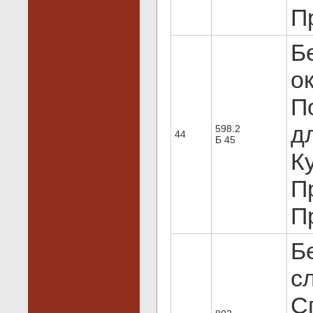
Пр
Б
о
П
дл
598.2
44
Б 45
Ку
Пр
Пр
Б
с
С