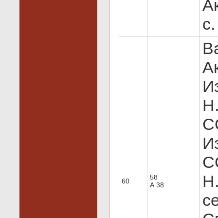
А
с.
В
А
И
Н
С
И
С
Н
58
60
А 38
с