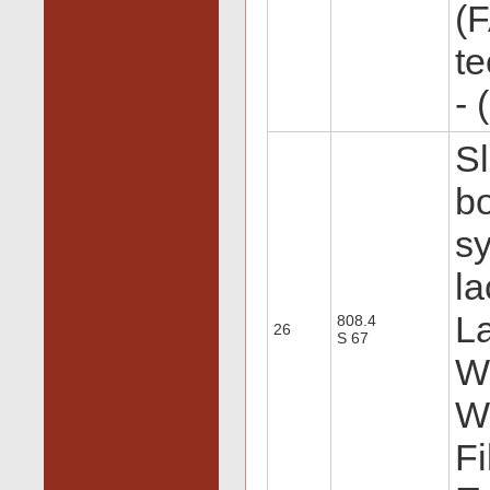
(F
te
- 
Sl
bo
s
la
La
808.4
26
S 67
W
W
Fi