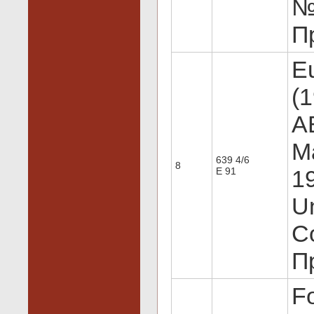
№
Пр
E
(1
A
M
639 4/6
8
E 91
19
U
Co
Пр
Fo