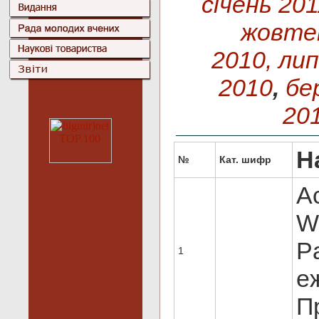
січень 201
жовте
2010,
лип
2010
,
бе
20
Н
№
Кат. шифр
Ac
Wi
Pa
1
е
Пр