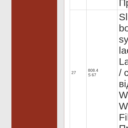
Пр
Sl
bo
s
la
La
/ 
808.4
27
S 67
в
W
W
Fi