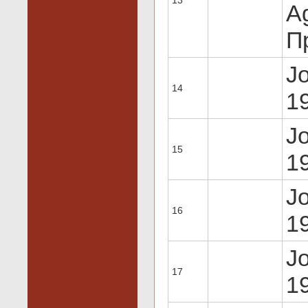
13
Ag
Пр
Jo
14
19
Jo
15
19
Jo
16
19
Jo
17
19