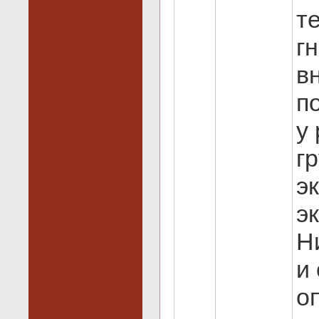
т
г
в
п
у
г
э
э
Н
и
о