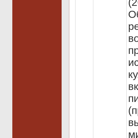
(
О
р
в
п
и
к
в
п
(
в
м