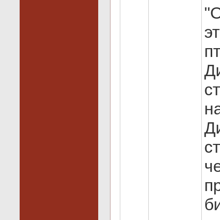
"
э
п
Д
с
н
Д
с
ч
п
б