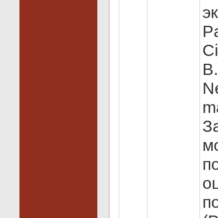
э
P
Ci
B.
N
m
З
м
п
о
п