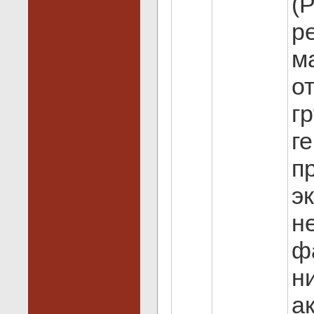
(
р
м
о
г
г
п
э
н
ф
н
а