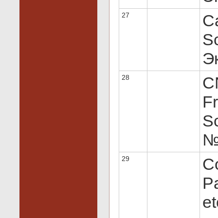
27
C
Sc
Эк
28
C
Fr
Sc
№ 
29
Co
Pa
et