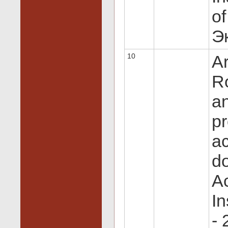
of
Эк
10
Ar
Ro
an
pr
ac
do
Ac
In
-