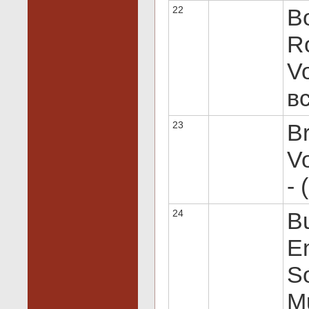
22
Bo
R
Vo
вс
23
Br
Vo
- 
24
Bu
E
S
M