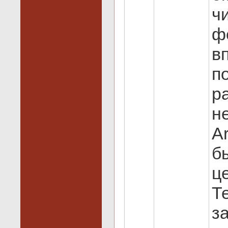
ч
ф
в
п
р
н
A
б
ц
Т
з