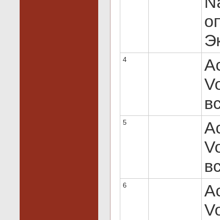
N
оп
Эк
4
Ac
Vo
вс
5
Ac
V
вс
6
Ac
V