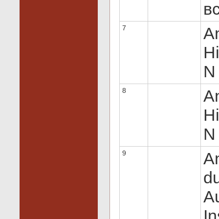
вс
7
An
Hi
N 
8
An
Hi
N 
9
A
du
A
In