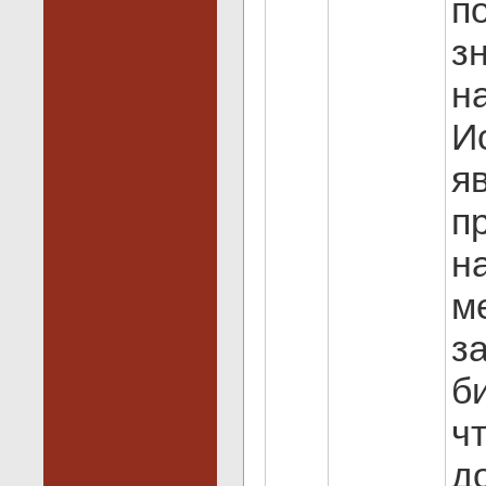
п
з
н
И
я
п
н
м
з
б
ч
д