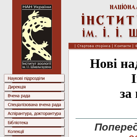
Нові на
за
Поперед