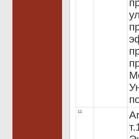
п
у
п
э
п
п
М
У
п
11
Ar
т.