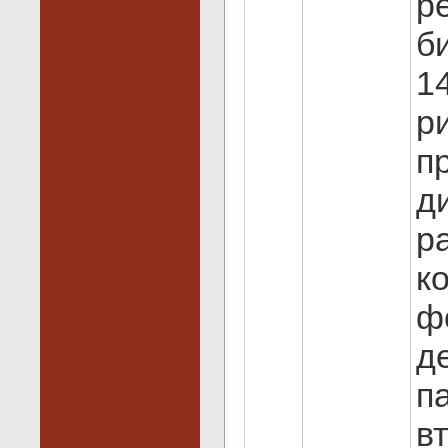
р
б
1
р
п
д
р
к
ф
д
п
в