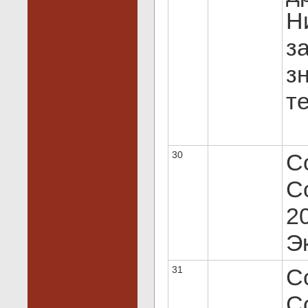
Н
з
з
т
30
C
Co
20
Эк
31
C
Co