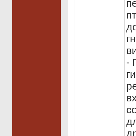
п
п
д
г
в
-
г
р
в
с
д
д