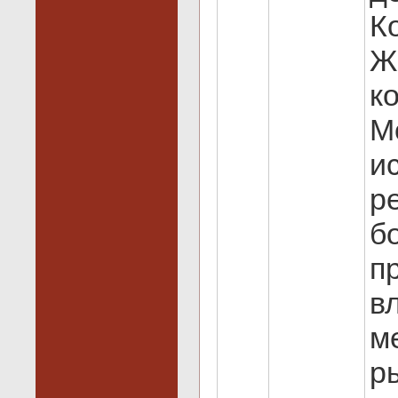
К
Ж
к
М
и
р
б
п
в
м
р