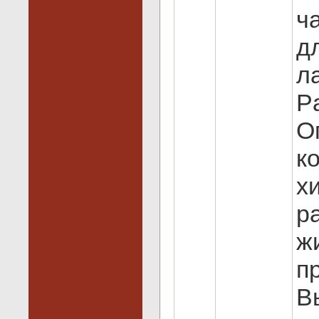
ч
д
л
P
О
к
х
р
ж
п
В