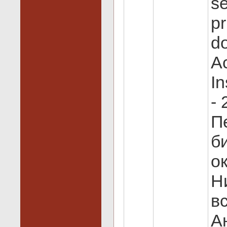
se
pr
do
Ac
In
- 
П
б
о
Н
вс
А