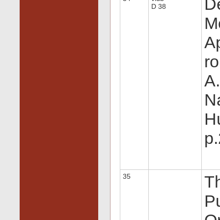
D
D 38
Mo
Ap
ro
A.
Na
Hu
p
35
Th
Pu