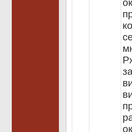
о
п
к
с
м
Р
з
в
в
п
р
о