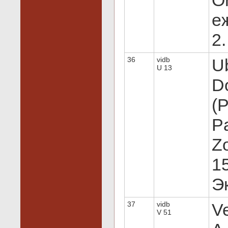
Or
е
2.
36
vidb
Ub
U 13
D
(
Pa
Zo
15
Эк
37
vidb
Ve
V 51