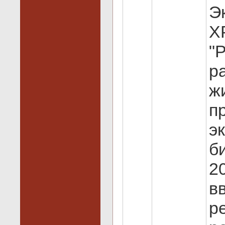
Э
Х
"
р
ж
п
э
б
2
в
р