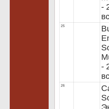
- 
вс
25
Bu
E
S
M
- 
вс
26
C
Sc
Эк