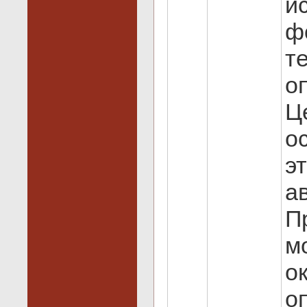
и
ф
т
о
Ц
о
э
а
П
м
о
о