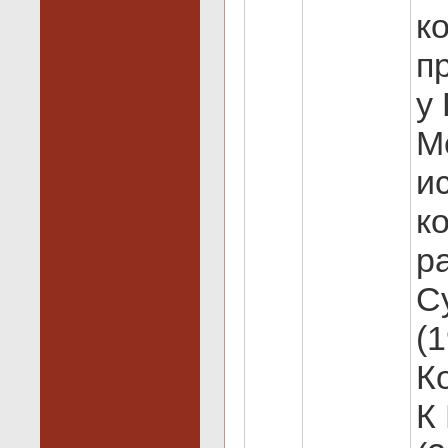
к
п
у
М
и
к
ра
С
(1
К
К