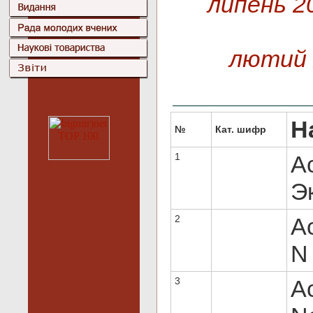
липень 2
лютий 
Н
№
Кат. шифр
1
Ac
Эк
2
Ac
N 
3
Ac