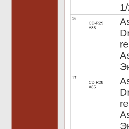
1/
16
A
CD-R29
A85
Dr
re
As
Эк
17
A
CD-R28
A85
Dr
re
As
Эк