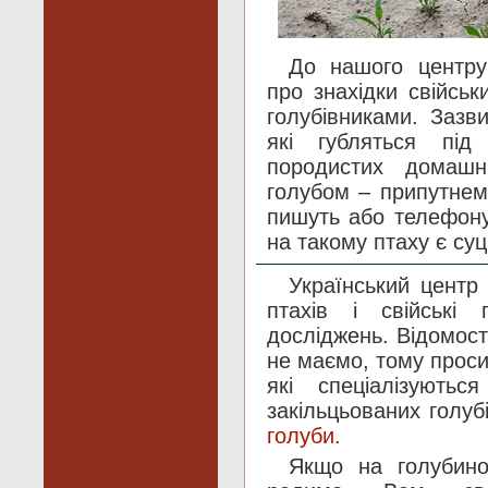
До нашого центру
про знахідки свійськи
голубівниками. Зазв
які губляться під
породистих домашн
голубом – припутне
пишуть або телефону
на такому птаху є суц
Український центр
птахів і свійські
досліджень. Відомост
не маємо, тому проси
які спеціалізують
закільцьованих голуб
голуби.
Якщо на голубино