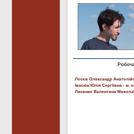
Робоча
Лосєв Олександр Анатолійович
Івасюк Юлія Сергіївна - м. н. с
Лисенко Валентина Миколаївн