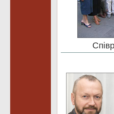
Співр