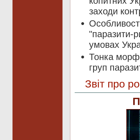
копитних Ук
заходи конт
Особливості
"паразити-р
умовах Укра
Тонка морфо
груп паразит
Звіт про ро
П