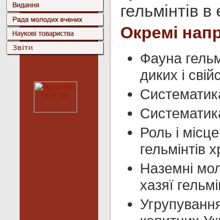
гельмінтів в
Окремі нап
Фауна гельм
диких і свій
Систематика
Систематика
Роль і місце
гельмінтів 
Наземні мол
хазяї гельмі
Угрупування 