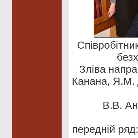
Співробітни
безх
Зліва напра
Канана, Я.М. 
В.В. Ан
передній ряд