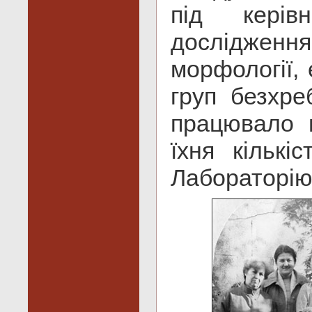
під керів
дослідже
морфології, 
груп безхре
працювало в
їхня кiльк
Лабораторію