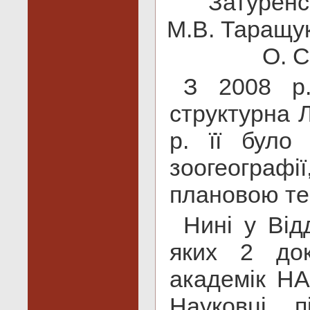
Затуренсь
М.В. Таращук
О. С
З 2008 р.
структурна Л
р. її було
зоогеографі
плановою т
Нині у Від
яких 2 док
академік НА
Науковці п