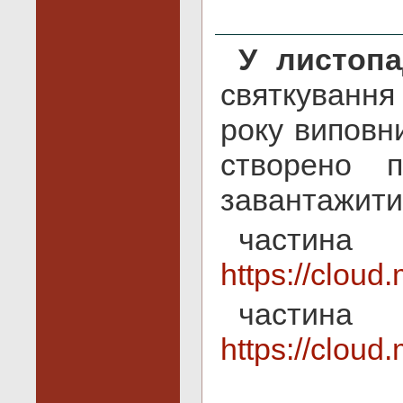
У листопа
святкуванн
року виповни
створено 
завантажити
ча
https://clou
ча
https://clou