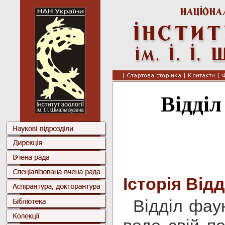
Відділ
Історія Відд
Відділ фау