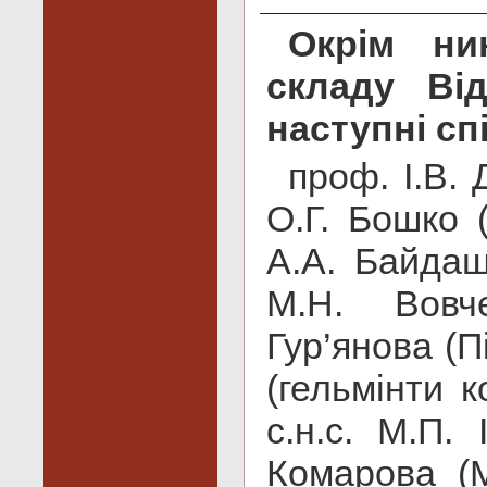
Окрім ни
складу Ві
наступні сп
проф. І.В. Д
О.Г. Бошко (
А.А. Байдаш
М.Н. Вовче
Гур’янова (Пі
(гельмінти к
с.н.с. М.П. 
Комарова (M