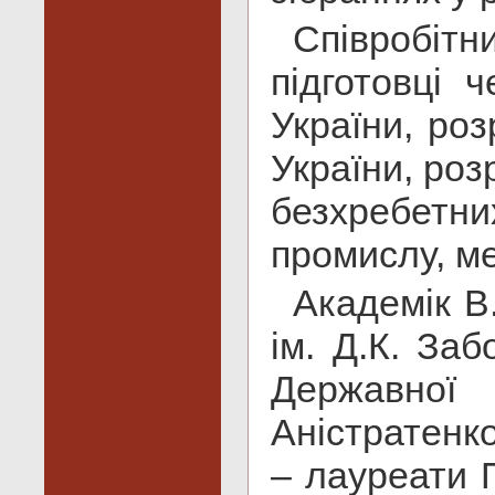
Співробіт
підготовці 
України, роз
України, роз
безхребет
промислу, ме
Академік В
ім. Д.К. За
Державної 
Аністратенко
– лауреати П