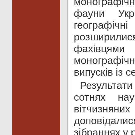
монографіч
фауни Укр
географіч
розширилися
фахівця
монографі
випусків із с
Результати
сотнях на
вітчизнян
доповідал
зібраннях у р