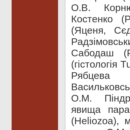
О.В. Корню
Костенко (P
(Яценя, Сєд
Радзімовсь
Сабодаш (P
(гістологія T
Рябцева (
Васильковсь
О.М. Піндр
явища параз
(Heliozoa), м