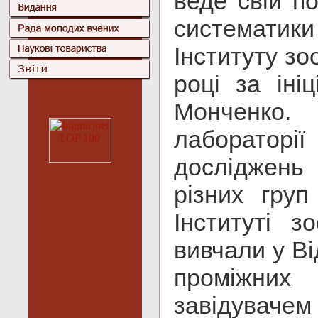
веде свій п
систематик
Інституту зо
році за іні
Монченко
лабораторії
досліджень
різних груп
Інституті з
вивчали у Ві
проміжних
завідувачем 