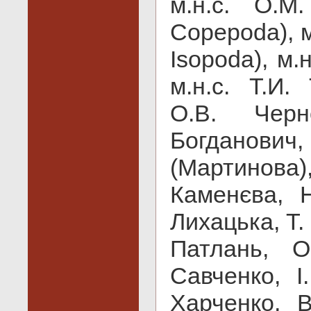
м.н.с. О.М
Copepoda), м
Isopoda), м.
м.н.с. Т.И.
О.В. Черно
Богданович
(Мартинова
Каменєва, Н
Лихацька, Т.
Патлань, О
Савченко, І
Харченко, В