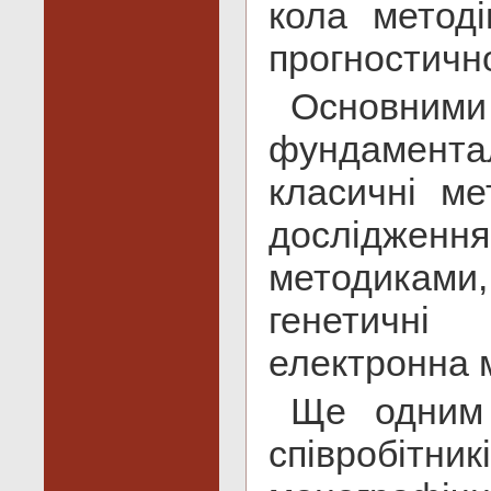
кола методі
прогностично
Основним
фундамент
класичні ме
досліджен
методикам
генетичнi
електронна м
Ще одним 
співробіт