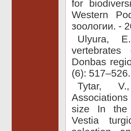
for biodiver
Western Podi
зоологии. - 2
Ulyura, E.
vertebrates
Donbas regio
(6): 517–526.
Tytar, V.
Associations
size In the
Vestia turg