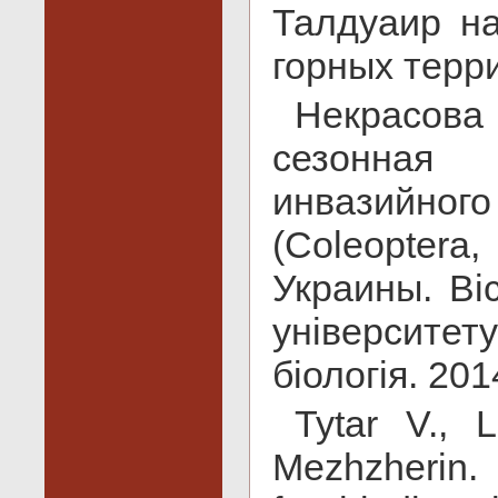
Талдуаир н
горных терр
Некрасова 
сезонная
инвазийно
(Coleoptera
Украины. Ві
університет
біологія. 201
Tytar V., 
Mezhzherin. 