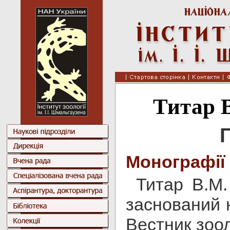
Титар 
Г
Монографії
Титар В.М.
заснований н
Вестник зоол