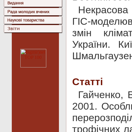
Некрасова О
ГІС-моделю
змін кліма
України. Киї
Шмальгаузена
Статті
Гайченко, В
2001. Особл
перерозподіл
трофічних л