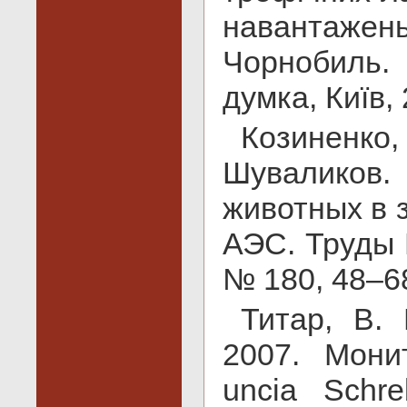
навантаже
Чорнобиль
думка, Київ,
Козиненко
Шуваликов.
животных в 
АЭС. Труды 
№ 180, 48–6
Титар, В. 
2007. Мони
uncia Schr