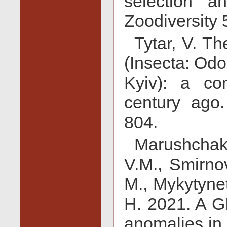
selection a
Zoodiversity 
Tytar, V. T
(Insecta: Odo
Kyiv): a co
century ago.
804.
Marushchak
V.M., Smirno
M., Mykytynet
H. 2021. A G
anomalies in