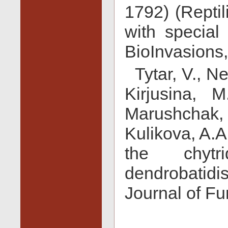
1792) (Reptil
with special
BioInvasions,
Tytar, V., N
Kirjusina, 
Marushchak, 
Kulikova, A.A
the chytr
dendrobatidis
Journal of Fun