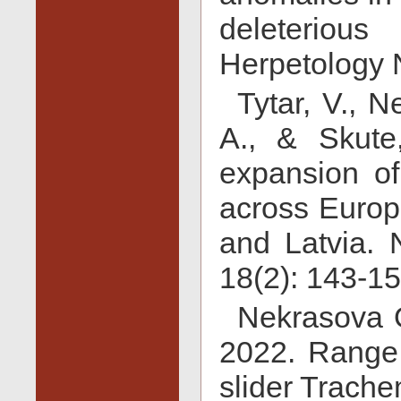
deleteriou
Herpetology 
Tytar, V., N
A., & Skute
expansion o
across Europ
and Latvia. 
18(2): 143-15
Nekrasova O
2022. Range 
slider Trache