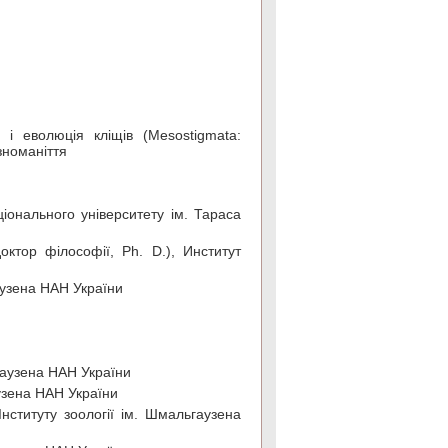
 і еволюція кліщів (Mesostigmata:
зноманіття
ціонального університету ім. Тараса
октор філософії, Ph. D.), Институт
гаузена НАН України
гаузена НАН України
аузена НАН України
нституту зоології ім. Шмальгаузена