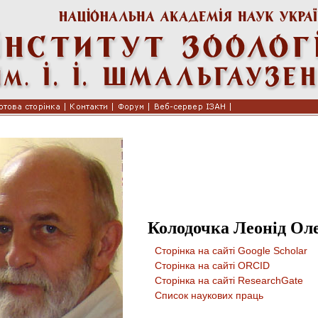
Колодочка Леонід Ол
Сторінка на сайті Google Scholar
Сторінка на сайті ORCID
Сторінка на сайті ResearchGate
Список наукових праць