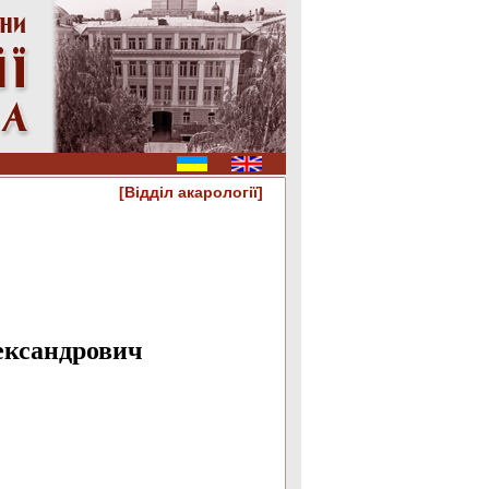
[Відділ акарології]
ександрович