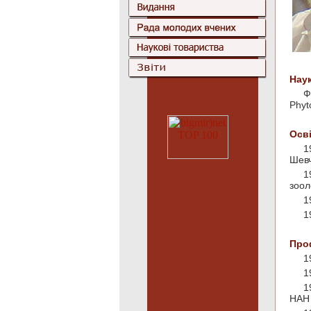
Наук
Ф
Phyt
Осві
1
Шев
1
зоол
1
1
Проф
1
1
1
НАН 