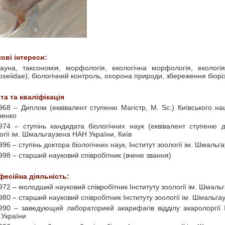
ові інтереси:
ауна, таксономія, морфологія, екологічна морфологія, екологія
oseiidae); біологічний контроль, охорона природи, збереження біорі
та та кваліфікація
968 – Диплом (еквівалент ступеню Магістр, M. Sc.) Київського на
ченко
974 – ступінь кандидата біологічних наук (еквівалент ступеню д
огії ім. Шмальгаузена НАН України, Київ
996 – ступінь доктора біологічних наук, Інститут зоології ім. Шмаль
998 – старший науковий співробітник (вчене звання)
есійна діяльність:
972 – молодший науковий співробітник Інституту зоології ім. Шмаль
980 – старший науковий співробітник Інституту зоології ім. Шмальг
990 – заведующий лабораторией акарифагів відділу акаролоргії І
України