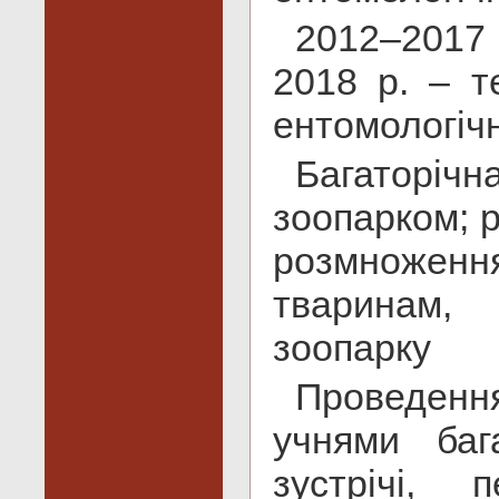
2012–2017 
2018 р. – т
ентомологічн
Багаторі
зоопарком; 
розмноженн
тваринам,
зоопарку
Проведенн
учнями баг
зустрічі, 