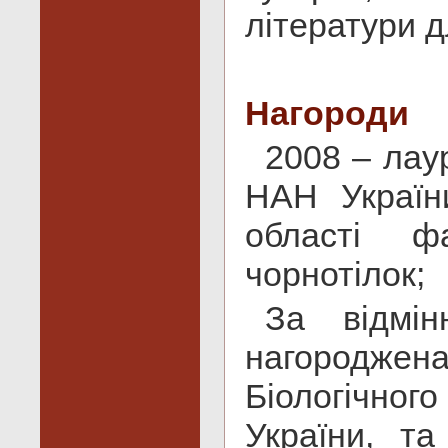
літератури д
Нагороди
2008 – лаур
НАН Україн
області ф
чорнотілок;
За відмін
нагородж
Біологічно
України, та