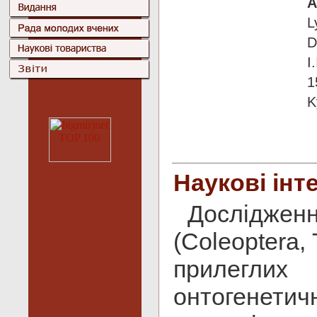
А
L
D
I
1
K
Наукові інт
Досліджен
(Сoleoptera,
прилеглих
онтогенет