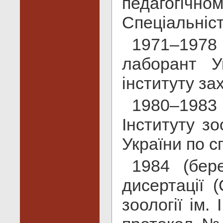
педагогічном
Спеціальність
1971–197
лаборант Ук
інституту за
1980–1983
Інституту зо
України по с
1984 (бер
дисертації 
зоології ім.