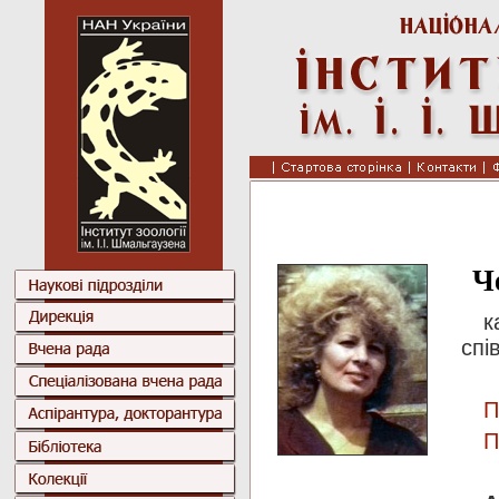
Ч
к
спі
П
П