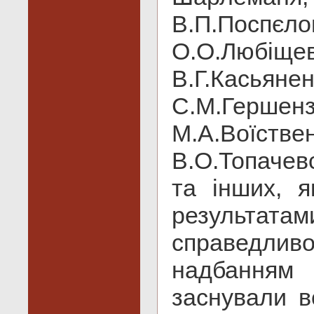
В.П.Поспє
О.О.Люб
В.Г.Кась
С.М.Гер
М.А.Воїст
В.О.Топачев
та інших, я
результат
справедли
надбанням
заснували в