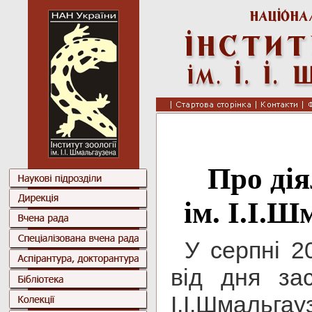
Про дія
ім. І.І.
У серпні 2
від дня зас
І.І.Шмаль