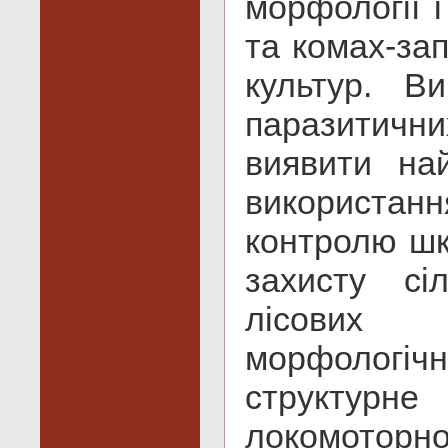
морфології і
та комах-за
культур. Ви
паразитичн
виявити на
використан
контролю шкі
захисту сі
лісових 
морфологі
структурн
локомоторн