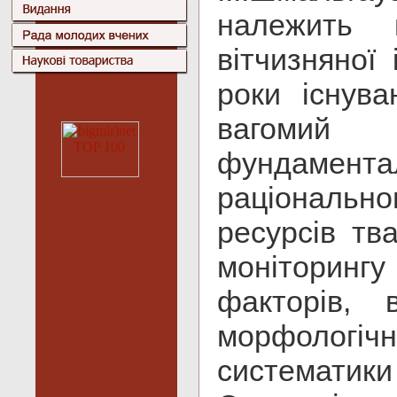
належить 
вітчизняної 
роки існува
вагомий
фундамент
раціональн
ресурсів тв
моніторингу
факторів, 
морфологі
систематик