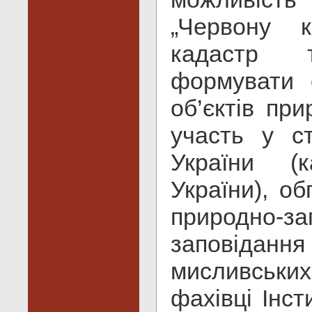
„Червону к
кадастр т
формувати 
об’єктів пр
участь у с
України (к
України), об
природно-за
заповідан
мисливських
фахівці Інст