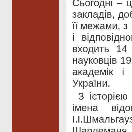
Сьогодні – 
закладів, до
її межами, 
і відповідн
входить 14 
науковців 19
академік і
України.
З історією
імена від
І.І.Шмальг
Шарлеманя,