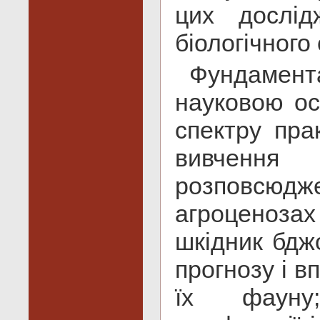
цих дослід
біологічного
Фундамен
науковою о
спектру пра
вивченн
розповсюдж
агроценоза
шкідник бджо
прогнозу і в
їх фауну;