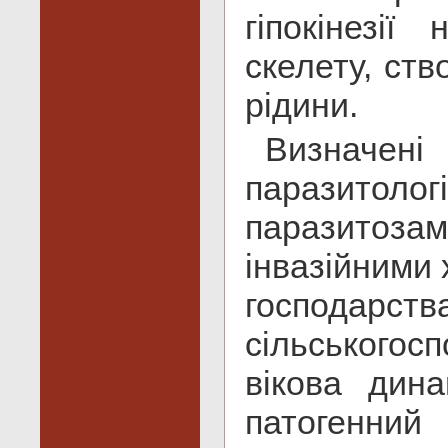
гіпокінезі
скелету, ств
рідини.
Визнач
паразитоло
паразитозам
інвазійними
господарств
сільського
вікова дина
патогенний 