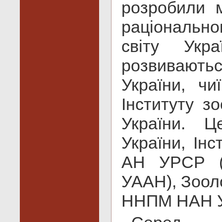
розробили 
раціональн
світу Укр
розвиваютьс
України, чи
Інституту зо
України. Ц
України, Інс
АН УРСР (н
УААН), Зооло
ННПМ НАН У