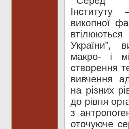
Серед ф
Інституту
викопної фа
втілюються
України”, 
макро- і мі
створення те
вивчення а
на різних рі
до рівня орга
з антропоге
оточуюче се