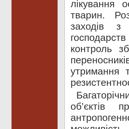
лікування о
тварин. Ро
заходів з 
господарств
контроль зб
переносник
утримання 
резистентно
Багаторіч
об’єктів п
антропоген
можливість