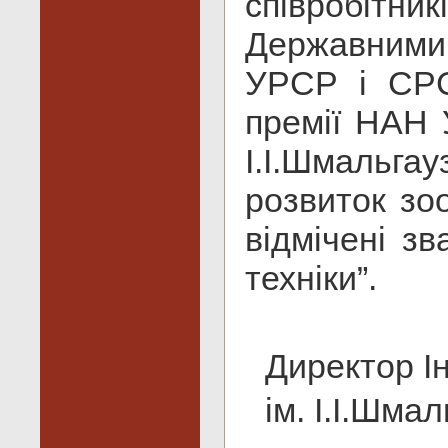
співробіт
Державними п
УРСР і СРС
премії НАН У
І.І.Шмальг
розвиток зоо
відмічені з
техніки”.
Директор Ін
ім. І.І.Шма