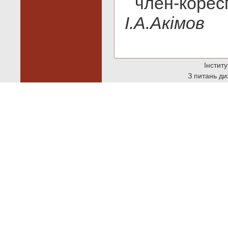
член-ко
І.А.Акімов
Інстит
З питань ди