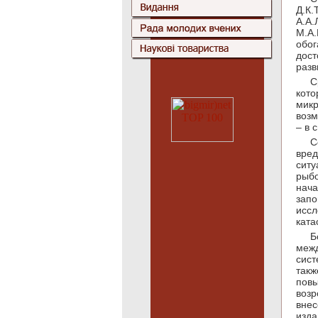
Д.К
А.А
М.А.
обог
дос
разв
С
кото
микр
возм
– в 
С
вред
сит
рыбо
нача
зап
исс
ката
Б
меж
сист
такж
повы
возр
вне
изда