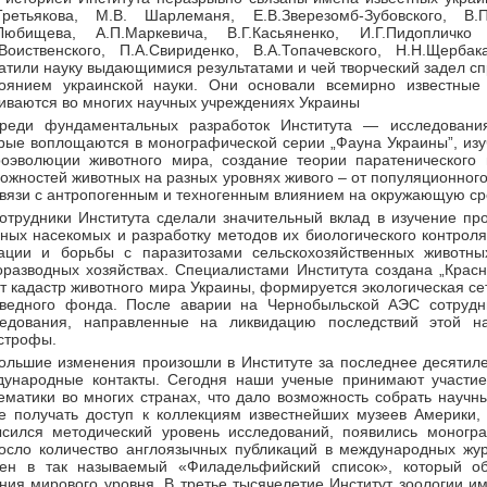
.Третьякова, М.В. Шарлеманя, Е.В.Зверезомб-Зубовского, В.П
.Любищева, А.П.Маркевича, В.Г.Касьяненко, И.Г.Пидопличко
Воиственского, П.А.Свириденко, В.А.Топачевского, Н.Н.Щерба
атили науку выдающимися результатами и чей творческий задел с
тоянием украинской науки. Они основали всемирно известные
иваются во многих научных учреждениях Украины
реди фундаментальных разработок Института — исследовани
рые воплощаются в монографической серии „Фауна Украины”, изу
оэволюции животного мира, создание теории паратенического 
ожностей животных на разных уровнях живого – от популяционного 
связи с антропогенным и техногенным влиянием на окружающую ср
отрудники Института сделали значительный вклад в изучение п
ных насекомых и разработку методов их биологического контроля
уации и борьбы с паразитозами сельскохозяйственных животн
разводных хозяйствах. Специалистами Института создана „Красн
т кадастр животного мира Украины, формируется экологическая се
оведного фонда. После аварии на Чернобыльской АЭС сотрудни
ледования, направленные на ликвидацию последствий этой н
строфы.
ольшие изменения произошли в Институте за последнее десятиле
дународные контакты. Сегодня наши ученые принимают участи
ематики во многих странах, что дало возможность собрать научн
е получать доступ к коллекциям известнейших музеев Америки,
сился методический уровень исследований, появились моногр
осло количество англоязычных публикаций в международных жур
сен в так называемый «Филадельфийский список», который о
ния мирового уровня. В третье тысячелетие Институт зоологии и