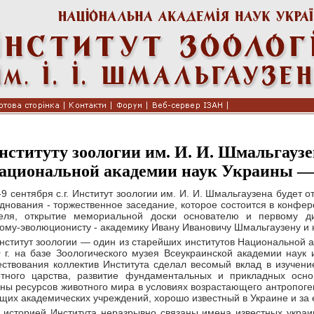
нституту зоологии им. И. И. Шмальгаузе
ациональной академии наук Украины — 
-9 сентября с.г. Институт зоологии им. И. И. Шмальгаузена будет 
днования - торжественное заседание, которое состоится в конфер
теля, открытие мемориальной доски основателю и первому д
ому-эволюционисту - академику Ивану Ивановичу Шмальгаузену и
нститут зоологии — один из старейших институтов Национальной 
 г. на базе Зоологического музея Всеукраинской академии наук 
ствования коллектив Института сделал весомый вклад в изучен
отного царства, развитие фундаментальных и прикладных осно
ны ресурсов животного мира в условиях возрастающего антропоген
щих академических учреждений, хорошо известный в Украине и за
 историей Института неразрывно связаны имена известных укра