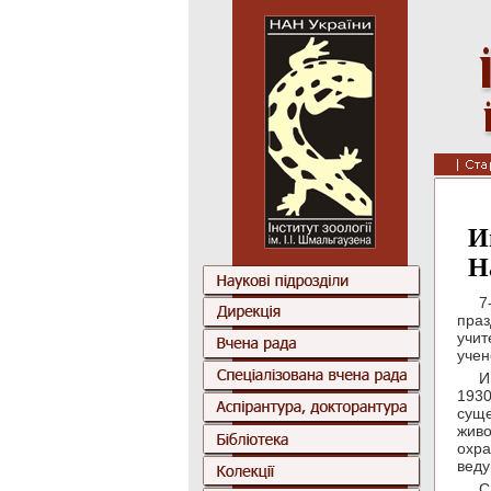
И
Н
7
праз
учи
учен
И
1930
суще
жив
охра
веду
С