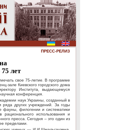
ПРЕСС-РЕЛИЗ
на
75 лет
отмечать свое 75-летие. В программе
енц-зале Киевского городского дома
иректору Института, выдающемуся
 научная конференция.
академии наук Украины, созданный в
и ряда других учреждений. За годы
ие фауны, филогении и систематики
в рационального использования и
ного пресса. Сегодня – это один из
 ее пределами.
инских ученых — И.И.Шмальгаузена,