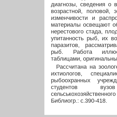
диагнозы, сведения о 
возрастной, половой, 
изменчивости и распро
материалы освещают об
нерестового стада, плод
упитанность рыб, их в
паразитов, рассматрив
рыб. Работа иллюст
таблицами, оригинальны
Рассчитана на зоолог
ихтиологов, специа
рыбоохранных учреж
студентов вуз
сельськохозяйственног
Библиогр.: с.390-418.