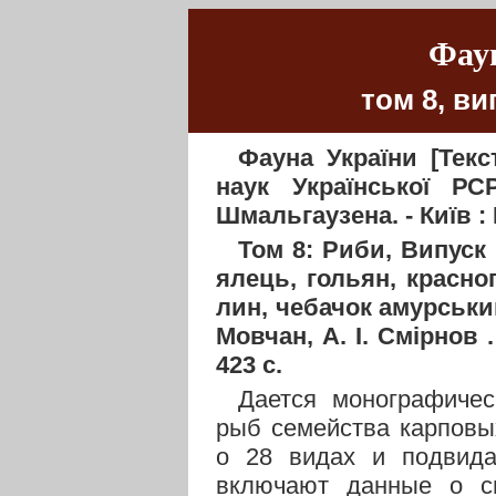
Фау
том 8, ви
Фауна України [Текс
наук Української РСР,
Шмальгаузена. - Київ : 
Том 8: Риби, Випуск 
ялець, гольян, красноп
лин, чебачок амурський,
Мовчан, А. І. Смірнов .
423 с.
Дается монографичес
рыб семейства карповы
о 28 видах и подвид
включают данные о си