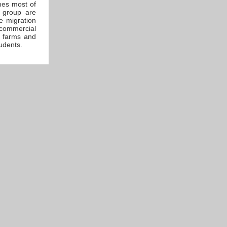
mes most of
s group are
he migration
 commercial
g farms and
udents.