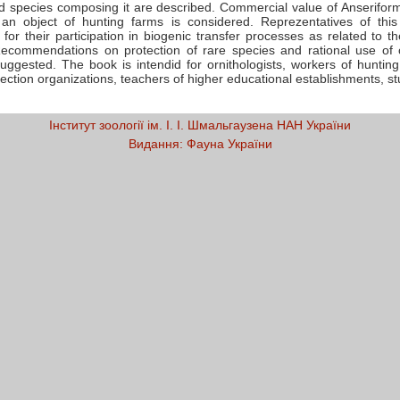
d species composing it are described. Commercial value of Anserifor
an object of hunting farms is considered. Reprezentatives of thi
for their participation in biogenic transfer processes as related to t
ecommendations on protection of rare species and rational use of
uggested. The book is intendid for ornithologists, workers of huntin
ection organizations, teachers of higher educational establishments, st
Інститут зоології ім. І. І. Шмальгаузена НАН України
Видання:
Фауна України