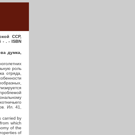
ской ССР,
- . - ISBN
ова думка,
оголетних
льную роль
ка отряда,
собенности
еобразных,
изируется
 проблемой
нальному
отничьего
в. Ил. 41,
 carried by
 from which
nomy of the
roperties of