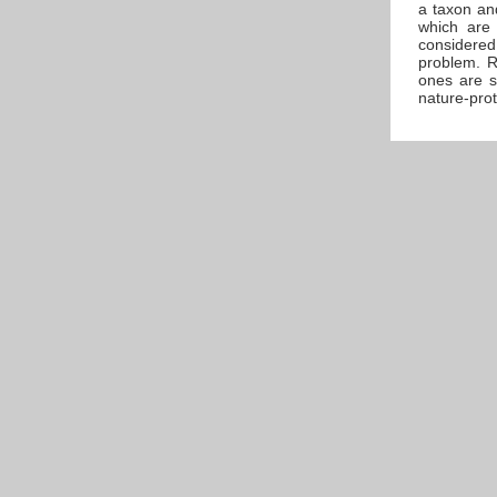
a taxon an
which are 
considered 
problem. R
ones are s
nature-prot