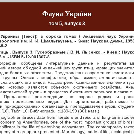
Фауна України
том 5, випуск 3
Украины [Текст]: в сорока томах / Академия наук Украин
зоологии им. И. И. Шмальгаузена. - Киев: Наукова думка, 1956 
69-2
Птицы, Выпуск 3. Гусеобразные / В. И. Лысенко. - Киев : Наук
8 с. - ISBN 5-12-001367-8
ографии обобщены литературные данные и результаты мн
ний автора об одной из важнейших групп птиц, играющих значите
одно-болотных экосистем. Представлены современная системати
 группы. Описаны морфология, образ жизни, экологические о
 слагающих его видов. Рассмотрено хозяйственное значение гус
тво которых являются объектом охотничьего хозяйства. Анал
редставителей группы в процессах биогенного переноса в связи с
и. Предложены рекомендации по охране редких и рацио
ванию промышленных видов. Для орнитологов, работников ох
 и природоохранных организаций, преподавателей вузов, студенто
, [18]. Табл. 16. Библиограф.: с.189-199 (361 назв.).
ograph embraces data from literature and results of long-term studies
 concerning Anseriformes, one of the most important groups of birds
ignificant in the life of water-bog ecosystems. The contemporary taxo
ogeny of a group are presented. Morphology, mode of life, ecological p