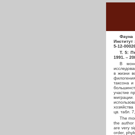
Фауна 
Институт 
5-12-0002
Т. 5: 
1991. – 20
В мон
исследова
в жизни в
филогения
таксона и
большинс
участие п
миграци
использо
хозяйства
цв. табл. 7
The mon
the author
are very s
order, phyl