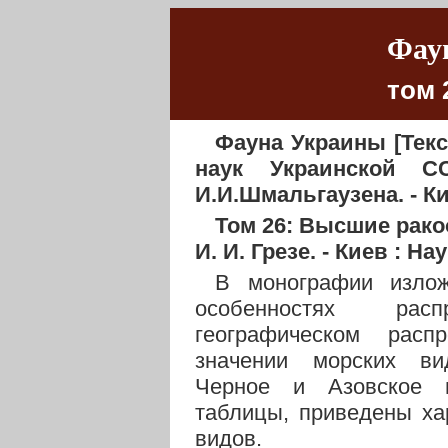
Фау
том 
Фауна Украины [Текст
наук Украинской С
И.И.Шмальгаузена. - Ки
Том 26: Высшие рако
И. И. Грезе. - Киев : На
В монографии изло
особенностях рас
географическом расп
значении морских ви
Черное и Азовское 
таблицы, приведены ха
видов.