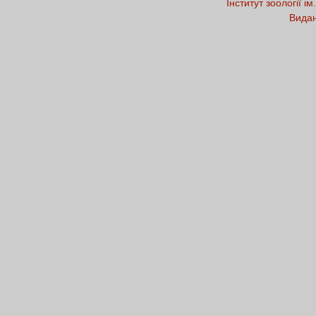
Інститут зоології і
Видан