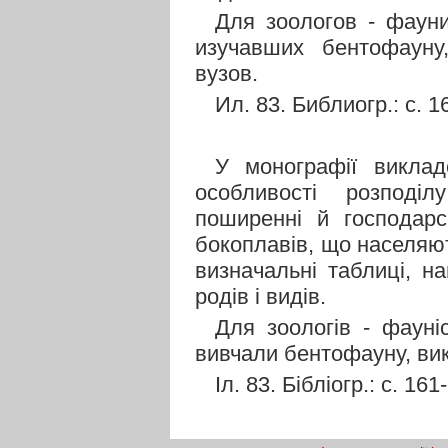
Для зоологов - фауни
изучавших бентофауну
вузов.
Ил. 83. Библиогр.: с. 1
У монографії виклад
особливості розподіл
поширенні й господарс
бокоплавів, що населяю
визначальні таблиці, на
родів і видів.
Для зоологів - фауніс
вивчали бентофауну, викл
Іл. 83. Бібліогр.: с. 161