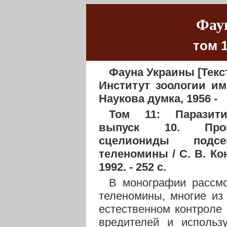
Фау
том 1
Фауна Украины [Текст
Институт зоологии им.
Наукова думка, 1956 -
Том 11: Паразити
выпуск 10. Прокт
сцелиониды подс
теленомины / С. В. Ко
1992. - 252 с.
В монографии рассмо
теленомины, многие из
естественном контроле
вредителей и использ