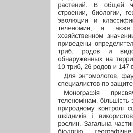
растений. В общей ч
строении, биологии, г
эволюции и классифик
теленомин, а такж
хозяйственном значени
приведены определител
триб, родов и видо
обнаруженных на терри
10 триб, 26 родов и 147 
Для энтомологов, фау
специалистов по защите
Монографія присвя
теленомінам, більшість 
природному контролі сі
шкідників і використо
рослин. Загальна частин
біологію, географі