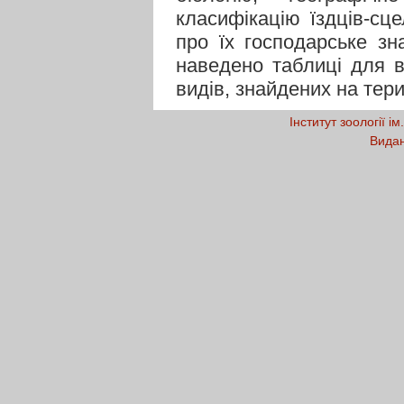
класифікацію їздців-сце
про їх господарське зн
наведено таблиці для в
видів, знайдених на тери
Інститут зоології і
Видан